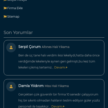
Firma Ekle
Sitemap
Son Yorumlar
Serpil Çorum
Altınes Halı Yıkama
Ben de üç tane halı verdim ikisi lekeliydi,hatta daha önce
verdiğimde lekeleriyle aynen geri gelmişti,bu kez tüm
lekeleri çıkmış tertemiz…
Devamı
Damla Yıldırım
Miss Halı Yıkama
Gerçekten çok güvenilir bir firma 10 senedir çalışıyorum
hiç bir sıkıntı olmadan halıların teslim ediliyor güler yüzlü
personeli ile teşekkür…
Devamı