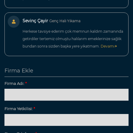
Sevinç Çayir
Genç Halı Yıkama
Herkese tavsiye ederim çok memnun kaldım zamanında
getirdiler tertemiz olmuştu halılarım emeklerinize sağlık
bundan sonra sizden başka yere yıkatmam.
Devamı
Firma Ekle
Firma Adı:
*
Firma Yetkilisi:
*