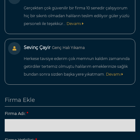
Gerçekten çok güvenilir bir firma 10 senedir çalışıyorum
hiç bir sıkıntı olmadan halıların teslim ediliyor güler yüzlü
personeli ile teşekkür…
Devamı
Sevinç Çayir
Genç Halı Yıkama
Herkese tavsiye ederim çok memnun kaldım zamanında
getirdiler tertemiz olmuştu halılarım emeklerinize sağlık
bundan sonra sizden başka yere yıkatmam.
Devamı
Firma Ekle
Firma Adı:
*