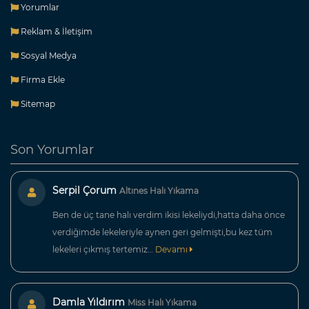
Yorumlar
Reklam & İletişim
Sosyal Medya
Firma Ekle
Sitemap
Son Yorumlar
Serpil Çorum
Altınes Halı Yıkama
Ben de üç tane halı verdim ikisi lekeliydi,hatta daha önce
verdiğimde lekeleriyle aynen geri gelmişti,bu kez tüm
lekeleri çıkmış tertemiz…
Devamı
Damla Yıldırım
Miss Halı Yıkama