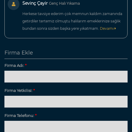
Sevinç Çayir
Genç Halı Yıkama
Herkese tavsiye ederim çok memnun kaldım zamanında
getirdiler tertemiz olmuştu halılarım emeklerinize sağlık
bundan sonra sizden başka yere yıkatmam.
Devamı
Firma Ekle
Firma Adı:
*
Firma Yetkilisi:
*
Firma Telefonu:
*