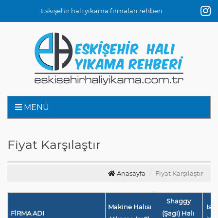
Eskişehir halı yıkama firmaları rehberi
MENÜ
Fiyat Karşılaştır
Anasayfa
Fiyat Karşılaştır
Shaggy
Makine Halısı
Isp
FİRMA ADI
(Şagi) Halı