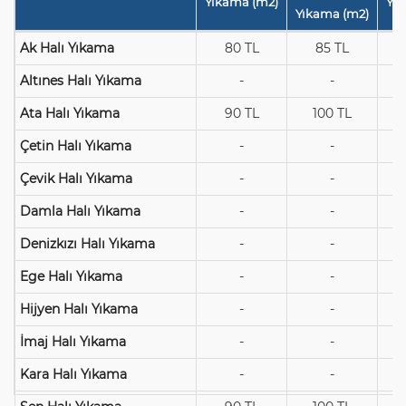
Yıkama (m2)
Yı
Yıkama (m2)
Ak Halı Yıkama
80 TL
85 TL
Altınes Halı Yıkama
-
-
Ata Halı Yıkama
90 TL
100 TL
Çetin Halı Yıkama
-
-
Çevik Halı Yıkama
-
-
Damla Halı Yıkama
-
-
Denizkızı Halı Yıkama
-
-
Ege Halı Yıkama
-
-
Hijyen Halı Yıkama
-
-
İmaj Halı Yıkama
-
-
Kara Halı Yıkama
-
-