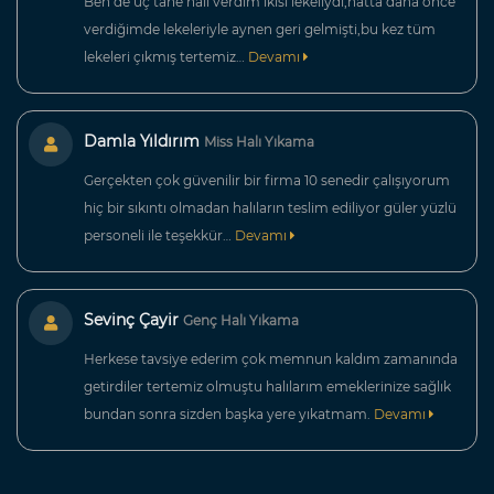
Ben de üç tane halı verdim ikisi lekeliydi,hatta daha önce
verdiğimde lekeleriyle aynen geri gelmişti,bu kez tüm
lekeleri çıkmış tertemiz…
Devamı
Damla Yıldırım
Miss Halı Yıkama
Gerçekten çok güvenilir bir firma 10 senedir çalışıyorum
hiç bir sıkıntı olmadan halıların teslim ediliyor güler yüzlü
personeli ile teşekkür…
Devamı
Sevinç Çayir
Genç Halı Yıkama
Herkese tavsiye ederim çok memnun kaldım zamanında
getirdiler tertemiz olmuştu halılarım emeklerinize sağlık
bundan sonra sizden başka yere yıkatmam.
Devamı