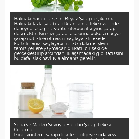
Halıdaki Şarap Lekesini Beyaz Şarapla Çıkarma
Halıdaki fazla şarabı aldıktan sonra leke üzerinde
deneyebileceğiniz yöntemlerden ilki yine şarap
dökmektir. Kırmızı şarap lekelerine dökülen beyaz
şarap nötralize olmasını sağlayarak lekeden
kurtulmanızı sağlayabilir. Tabi dökme işlemini
temiz yerlere yaymadan dikkatli bir şekilde
gerçekleştirip ardından ilk aşamadaki gibi fazlasını
bu defa ıslak havluyla almanız gerekir.
Soda ve Maden Suyuyla Halıdan Şarap Lekesi
Çıkarma
İkinci yöntem, şarap dökülen bölgeye soda veya