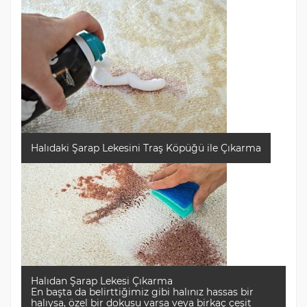
Halıdaki Şarap Lekesini Traş Köpüğü ile Çıkarma
Halıdan Şarap Lekesi Çıkarma
En başta da belirttiğimiz gibi halınız hassas bir
halıysa, özel bir dokusu varsa veya birkaç çeşit