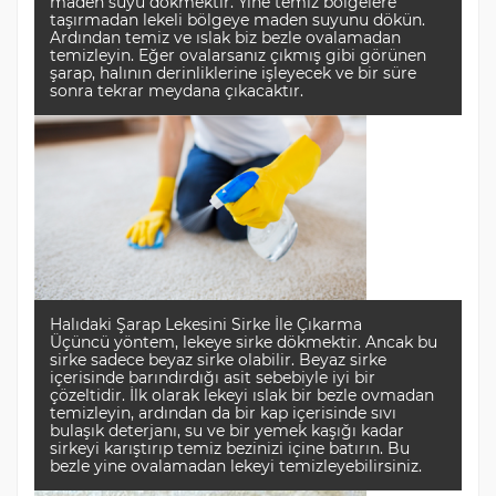
maden suyu dökmektir. Yine temiz bölgelere
taşırmadan lekeli bölgeye maden suyunu dökün.
Ardından temiz ve ıslak biz bezle ovalamadan
temizleyin. Eğer ovalarsanız çıkmış gibi görünen
şarap, halının derinliklerine işleyecek ve bir süre
sonra tekrar meydana çıkacaktır.
Halıdaki Şarap Lekesini Sirke İle Çıkarma
Üçüncü yöntem, lekeye sirke dökmektir. Ancak bu
sirke sadece beyaz sirke olabilir. Beyaz sirke
içerisinde barındırdığı asit sebebiyle iyi bir
çözeltidir. İlk olarak lekeyi ıslak bir bezle ovmadan
temizleyin, ardından da bir kap içerisinde sıvı
bulaşık deterjanı, su ve bir yemek kaşığı kadar
sirkeyi karıştırıp temiz bezinizi içine batırın. Bu
bezle yine ovalamadan lekeyi temizleyebilirsiniz.