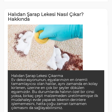
Halıdan Şarap Lekesi Nasıl Çıkar?
Hakkında
Halıdan Şarap Lekesi Çıkarma
Ev dekorasyonunun, eşyalarınızın en önemli
tamamlayıcısı olan halılar, aynı zamanda en kolay
kirlenen, üzerine en çok bir şeyler dökülen
eşyamızdır. Bu durumlarda halının özel bir cinsi
yoksa, birkaç çeşit malzemeden üretilmemişse ilk
müdahaleyi evde yaparak lekenin derinlere
işlememesini, hatta çoğu zaman tamamen
çıkmasını da sağlayabilirsiniz.