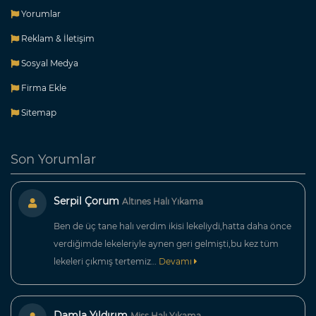
Yorumlar
Reklam & İletişim
Sosyal Medya
Firma Ekle
Sitemap
Son Yorumlar
Serpil Çorum
Altınes Halı Yıkama
Ben de üç tane halı verdim ikisi lekeliydi,hatta daha önce
verdiğimde lekeleriyle aynen geri gelmişti,bu kez tüm
lekeleri çıkmış tertemiz…
Devamı
Damla Yıldırım
Miss Halı Yıkama