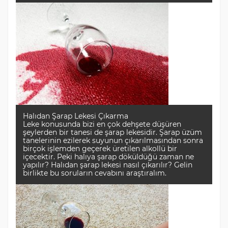
Halıdan Şarap Lekesi Çıkarma
Leke konusunda bizi en çok dehşete düşüren
şeylerden bir tanesi de şarap lekesidir. Şarap üzüm
tanelerinin ezilerek suyunun çıkarılmasından sonra
birçok işlemden geçerek üretilen alkollü bir
içecektir. Peki halıya şarap döküldüğü zaman ne
yapılır? Halıdan şarap lekesi nasıl çıkarılır? Gelin
birlikte bu soruların cevabını araştıralım.