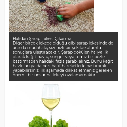
Halıdan Şarap Lekesi Çıkarma
Diğer birçok lekede olduğu gibi şarap lekesinde de
anında müdahale, sizi hızlı bir şekilde olumlu
sonuçlara ulaştıracaktır. Şarap dökülen halıya ilk
olarak kağıt havlu, sünger veya temiz bir bezle
bastırmadan halıdaki fazla şarabı alınız. Bunu kağıt
havluları ya da bezi hafif hareketlerle bastırarak
yapabilirsiniz. İlk aşamada dikkat etmeniz gereken
önemli bir unsur da lekeyi ovalamamaktır.