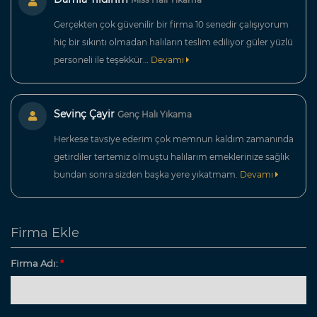
Gerçekten çok güvenilir bir firma 10 senedir çalışıyorum
hiç bir sıkıntı olmadan halıların teslim ediliyor güler yüzlü
personeli ile teşekkür…
Devamı
Sevinç Çayir
Genç Halı Yıkama
Herkese tavsiye ederim çok memnun kaldım zamanında
getirdiler tertemiz olmuştu halılarım emeklerinize sağlık
bundan sonra sizden başka yere yıkatmam.
Devamı
Firma Ekle
Firma Adı:
*